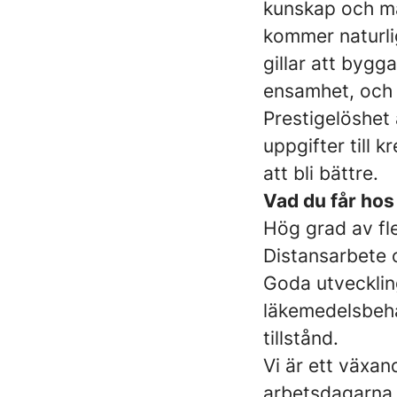
kunskap och må
kommer naturli
gillar att bygg
ensamhet, och s
Prestigelöshet ä
uppgifter till 
att bli bättre.
Vad du får hos
Hög grad av fle
Distansarbete 
Goda utveckling
läkemedelsbeha
tillstånd.
Vi är ett växan
arbetsdagarna s