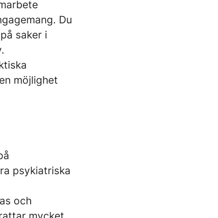
amarbete
 engagemang. Du
 på saker i
.
ktiska
en möjlighet
på
a psykiatriska
tas och
krattar mycket