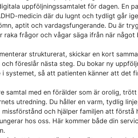
igitala uppföljningssamtalet för dagen. En p
ADHD-medicin där du lugnt och tydligt går ig
ömn, aptit och vardagsfungerande. Du är trygg
er raka frågor och vågar säga ifrån när något
enterar strukturerat, skickar en kort sammanf
 och föreslår nästa steg. Du bokar ny uppfölj
 i systemet, så att patienten känner att det fi
re samtal med en förälder som är orolig, tröt
rnets utredning. Du håller en varm, tydlig linje
t missförstånd och hjälper familjen att förstå 
fungerar hos oss. Här kommer både din servi
m.