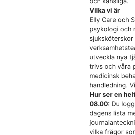
och känsliga.
Vilka vi är
Elly Care och 
psykologi och 
sjuksköterskor
verksamhetsteam
utveckla nya tj
trivs och våra 
medicinsk behan
handledning. Vi
Hur ser en hel
08.00:
Du logga
dagens lista me
journalanteckni
vilka frågor som