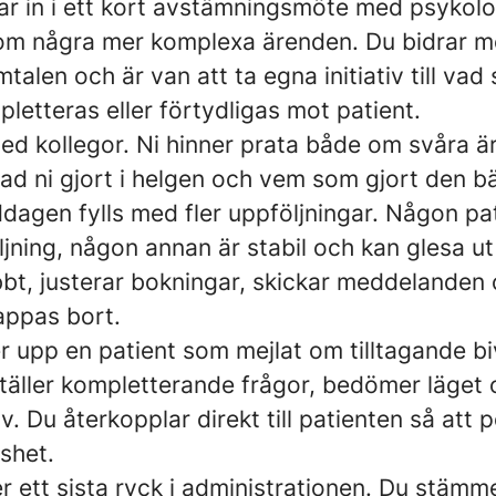
r in i ett kort avstämningsmöte med psykolo
nom några mer komplexa ärenden. Du bidrar me
talen och är van att ta egna initiativ till va
pletteras eller förtydligas mot patient.
d kollegor. Ni hinner prata både om svåra ä
ad ni gjort i helgen och vem som gjort den b
dagen fylls med fler uppföljningar. Någon pa
ljning, någon annan är stabil och kan glesa u
bbt, justerar bokningar, skickar meddelanden oc
appas bort.
r upp en patient som mejlat om tilltagande bi
ställer kompletterande frågor, bedömer läget 
v. Du återkopplar direkt till patienten så att 
sshet.
 ett sista ryck i administrationen. Du stämme