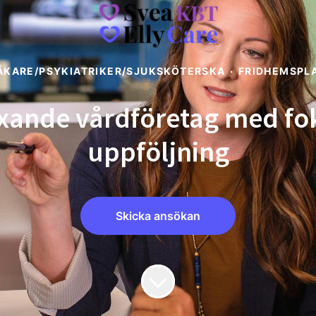
ÄKARE/PSYKIATRIKER/SJUKSKÖTERSKA
·
FRIDHEMSPL
växande vårdföretag med fo
uppföljning
Skicka ansökan