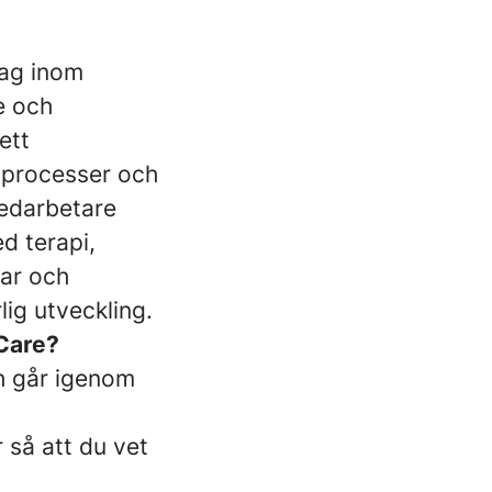
tag inom
e och
ett
a processer och
medarbetare
ed terapi,
gar och
lig utveckling.
 Care?
ch går igenom
 så att du vet