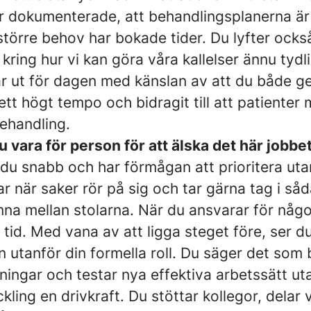
är dokumenterade, att behandlingsplanerna är 
större behov har bokade tider. Du lyfter ocks
 kring hur vi kan göra våra kallelser ännu tydl
 ut för dagen med känslan av att du både ge
i ett högt tempo och bidragit till att patiente
behandling.
 vara för person för att älska det här jobbe
du snabb och har förmågan att prioritera ut
llar när saker rör på sig och tar gärna tag i s
mna mellan stolarna. När du ansvarar för något
i tid. Med vana av att ligga steget före, ser d
ven utanför din formella roll. Du säger det so
ingar och testar nya effektiva arbetssätt uta
ckling en drivkraft. Du stöttar kollegor, delar