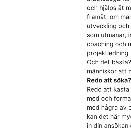
och hjälps åt m
framåt; om männ
utveckling och
som utmanar, in
coaching och mö
projektledning 
Och det bästa? 
människor att 
Redo att söka
Redo att kasta d
med och forma 
med några av 
kan det här myc
in din ansökan d