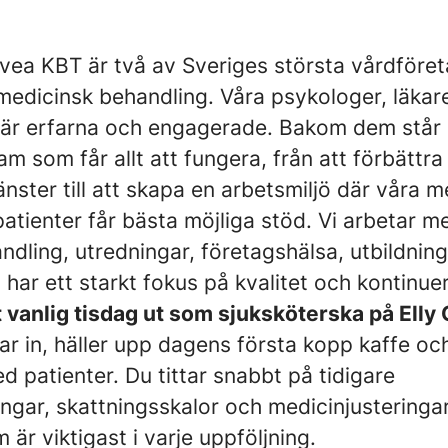
Svea KBT är två av Sveriges största vårdföre
medicinsk behandling. Våra psykologer, läkar
 är erfarna och engagerade. Bakom dem står 
 som får allt att fungera, från att förbättr
änster till att skapa en arbetsmiljö där våra 
patienter får bästa möjliga stöd. Vi arbetar m
dling, utredningar, företagshälsa, utbildnin
 har ett starkt fokus på kvalitet och kontinuer
t vanlig tisdag ut som sjuksköterska på Elly
r in, häller upp dagens första kopp kaffe o
d patienter. Du tittar snabbt på tidigare
ngar, skattningsskalor och medicinjusteringar
 är viktigast i varje uppföljning.