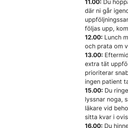
11.00:
Du hoppa
där ni går ige
uppföljningssam
följas upp, kom
12.00:
Lunch me
och prata om v
13.00:
Eftermid
extra tät uppfö
prioriterar sna
ingen patient t
15.00:
Du ringe
lyssnar noga, 
läkare vid beho
sitta kvar i ovi
16.00:
Du hinner