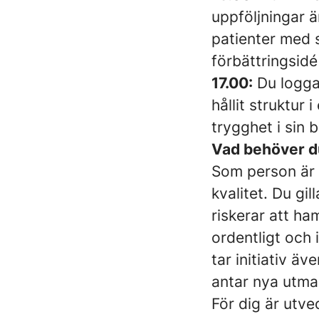
uppföljningar 
patienter med 
förbättringsidé
17.00:
Du loggar
hållit struktur 
trygghet i sin 
Vad behöver du
Som person är 
kvalitet. Du gi
riskerar att ha
ordentligt och 
tar initiativ ä
antar nya utman
För dig är utve