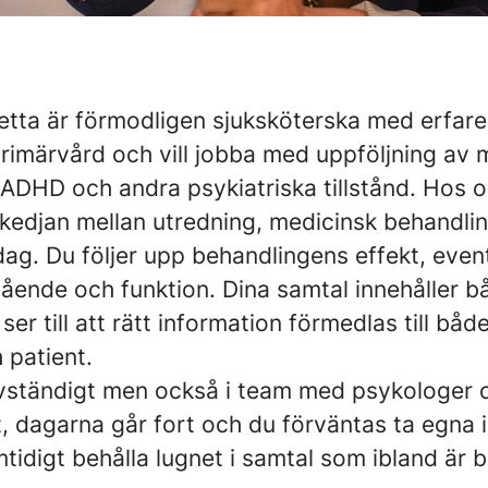
etta är förmodligen sjuksköterska med erfare
 primärvård och vill jobba med uppföljning av 
ADHD och andra psykiatriska tillstånd. Hos os
 kedjan mellan utredning, medicinsk behandli
ag. Du följer upp behandlingens effekt, even
mående och funktion. Dina samtal innehåller 
er till att rätt information förmedlas till både
 patient.
lvständigt men också i team med psykologer o
 dagarna går fort och du förväntas ta egna in
tidigt behålla lugnet i samtal som ibland är