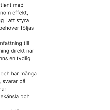
atient med
enom effekt,
 i att styra
 behöver följas
attning till
ning direkt när
nns en tydlig
t och har många
, svarar på
hur
cekänsla och