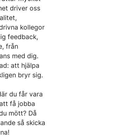
het driver oss
litet,
drivna kollegor
lig feedback,
e, från
mans med dig.
ad: att hjälpa
igen bryr sig.
där du får vara
tt få jobba
du mött? Då
pande så skicka
rna!