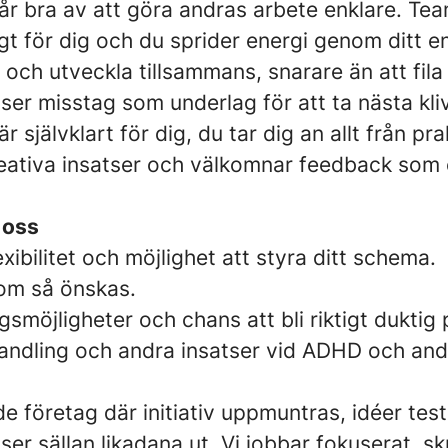
r bra av att göra andras arbete enklare. Te
gt för dig och du sprider energi genom ditt
a och utveckla tillsammans, snarare än att fila
er misstag som underlag för att ta nästa kliv
r självklart för dig, du tar dig an allt från pra
kreativa insatser och välkomnar feedback som 
 oss
xibilitet och möjlighet att styra ditt schema.
om så önskas.
smöjligheter och chans att bli riktigt duktig 
ndling och andra insatser vid ADHD och andr
de företag där initiativ uppmuntras, idéer tes
er sällan likadana ut. Vi jobbar fokuserat, s