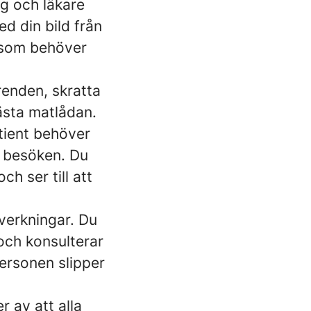
g och läkare
d din bild från
d som behöver
renden, skratta
ästa matlådan.
tient behöver
t besöken. Du
h ser till att
verkningar. Du
och konsulterar
personen slipper
r av att alla