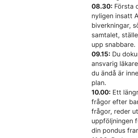
08.30:
Första d
nyligen insatt 
biverkningar, s
samtalet, ställ
upp snabbare.
09.15:
Du dokum
ansvarig läkare
du ändå är inne
plan.
10.00:
Ett läng
frågor efter ba
frågor, reder u
uppföljningen 
din pondus fra