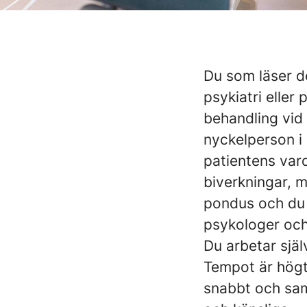
Du som läser d
psykiatri eller
behandling vid 
nyckelperson i
patientens vard
biverkningar, 
pondus och du s
psykologer och
Du arbetar sjä
Tempot är högt,
snabbt och sam