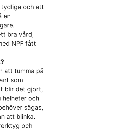
tydliga och att
å en
igare.
tt bra vård,
r med NPF fått
t?
an att tumma på
ådant som
 blir det gjort,
u helheter och
m behöver sägas,
n att blinka.
 verktyg och