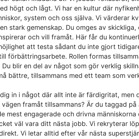
ed högt och lågt. Vi har en kultur där nyfiken
iskor, system och oss själva. Vi värderar kva
 en stark gemenskap. Du omges av skickliga, 
spirerar och vill framåt. Här får du kontinuer
jlighet att testa sådant du inte gjort tidigar
till förbättringsarbete. Rollen formas tillsam
Du blir en del av något som gör verklig skilln
må bättre, tillsammans med ett team som verkl
?
ig in i något där allt inte är färdigritat, men 
vägen framåt tillsammans? Är du taggad på a
de mest engagerade och drivna människorna 
ket väl vara ditt nästa jobb. Vi rekryterar lö
irekt. Vi letar alltid efter vår nästa superstjä