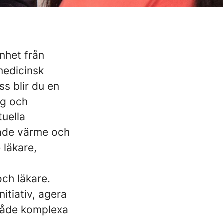
nhet från
medicinsk
s blir du en
ng och
tuella
både värme och
 läkare,
ch läkare.
itiativ, agera
 både komplexa